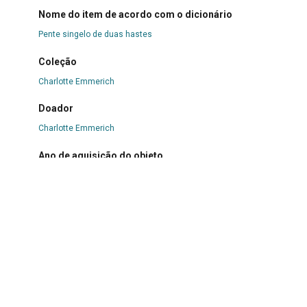
Nome do item de acordo com o dicionário
Pente singelo de duas hastes
Coleção
Charlotte Emmerich
Doador
Charlotte Emmerich
Ano de aquisição do objeto
2018
Data de confecção do item
2018
Descrição
Pente singelo de duas hastes confeccionado com duas
barras transversais, uma de taquara com incisões e uma
dupla de madeira, entre as quais se inserem lascas
pontudas de madeira em série paralela. A fixação é feita e