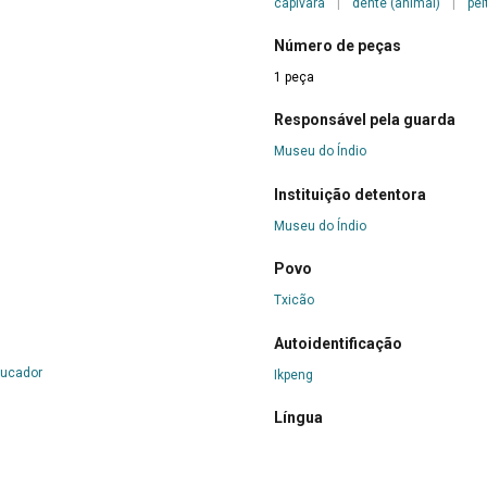
capivara
|
dente (animal)
|
pei
Número de peças
1 peça
Responsável pela guarda
Museu do Índio
Instituição detentora
Museu do Índio
Povo
Txicão
Autoidentificação
oucador
Ikpeng
Língua
Karib