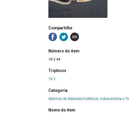
Compartilhe
Número do item
18.3.44
Tripticos
18.3
Categoria
Adornos de Materiais Ecléticos, Indumentária e T
Nome do item
Peitoral dentes de roedor